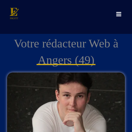
Aller
E-Profit | Agence
au
Web
contenu
Votre rédacteur Web à
Angers (49)